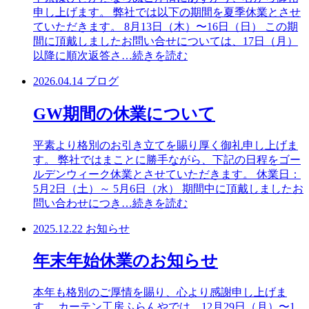
申し上げます。 弊社では以下の期間を夏季休業とさせ
ていただきます。 8月13日（木）〜16日（日） この期
間に頂戴しましたお問い合せについては、17日（月）
以降に順次返答さ
…続きを読む
2026.04.14
ブログ
GW期間の休業について
平素より格別のお引き立てを賜り厚く御礼申し上げま
す。 弊社ではまことに勝手ながら、下記の日程をゴー
ルデンウィーク休業とさせていただきます。 休業日：
5月2日（土）～ 5月6日（水） 期間中に頂戴しましたお
問い合わせにつき
…続きを読む
2025.12.22
お知らせ
年末年始休業のお知らせ
本年も格別のご厚情を賜り、心より感謝申し上げま
す。 カーテン工房ふらんやでは、12月29日（月）〜1