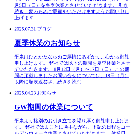
月5日（日）を冬季休業とさせていただきます。 引き
続き、変わらぬご愛顧をいただけますようお願い申し
上げます。
2025.07.31
ブログ
夏季休業のお知らせ
平素はひとかたならぬご厚情にあずかり、心から御礼
申し上げます。 弊社では以下の期間を夏季休業とさせ
ていただきます。 8月12日（月）〜17日（日） この期
間に頂戴しましたお問い合せについては、18日（月）
以降に順次返答さ
…続きを読む
2025.04.23
お知らせ
GW期間の休業について
平素より格別のお引き立てを賜り厚く御礼申し上げま
す。 弊社ではまことに勝手ながら、下記の日程をゴー
ルデンウィーク休業とさせていただきます。 休業日：